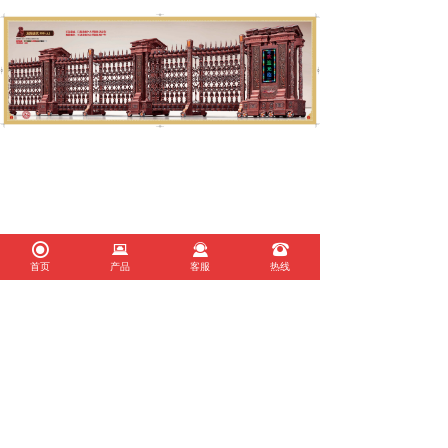
끧
뀵
끤
뀰
首页
产品
客服
热线
上海圣权门业有限公司
联系人：李琳 销售部 电话：021-55898716
手机：13472570777 QQ：1076801915
邮箱：1076801915@qq.com
厂址：上海松江区松卫北路417号
网址：www.shengquanmy.com