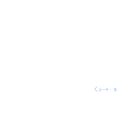
ꄴ
上一个：
无