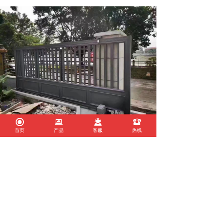
끧
뀵
끤
뀰
首页
产品
客服
热线
上海圣权门业有限公司
联系人：李琳 销售部 电话：021-55898716
手机：13472570777 QQ：1076801915
邮箱：1076801915@qq.com
厂址：上海松江区松卫北路417号
网址：www.shengquanmy.com