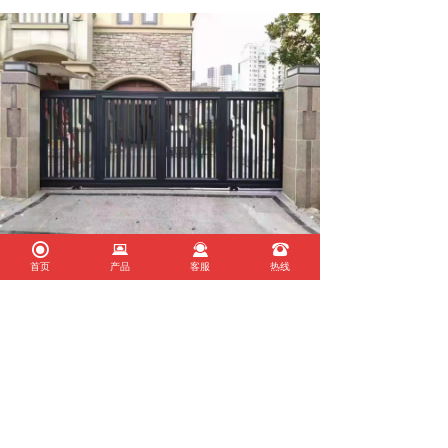
끧
뀵
끤
뀰
首页
产品
客服
热线
上海圣权门业有限公司
联系人：李琳 销售部 电话：021-55898716
手机：13472570777 QQ：1076801915
邮箱：1076801915@qq.com
厂址：上海松江区松卫北路417号
网址：www.shengquanmy.com